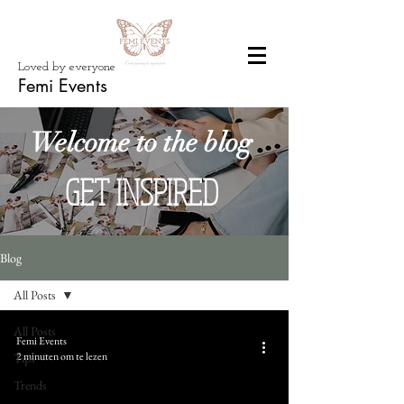
Loved by everyone
Femi Events
Welcome to the blog
GET INSPIRED
Blog
All Posts
All Posts
Femi Events
2 minuten om te lezen
Tips
Trends