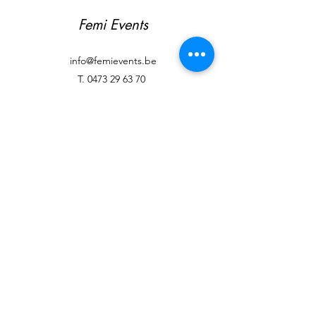
Femi Events
info@femievents.be
T.
0473 29 63 70
BE
0791.437.945